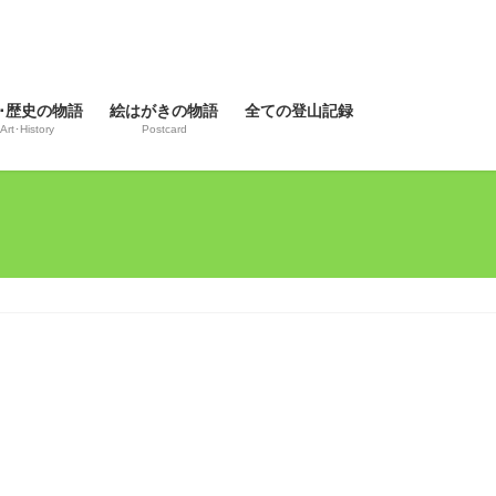
･歴史の物語
絵はがきの物語
全ての登山記録
Art･History
Postcard