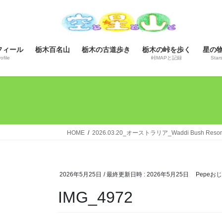
コ
ナ
ン
ビ
テ
ゲ
ン
ー
フィール
栃木百名山
栃木の古道歩き
栃木の峠を歩く
星の
ツ
シ
ofile
峠MAPと記録
Star
へ
ョ
ス
ン
キ
に
ッ
移
プ
動
HOME
2026.03.20_オーストラリア_Waddi Bush R
2026年5月25日
/ 最終更新日時 :
2026年5月25日
Pepeお
IMG_4972