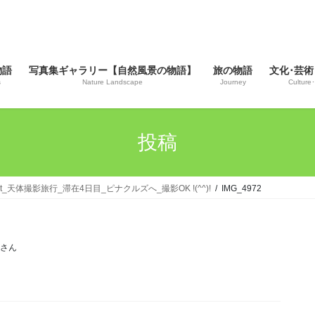
物語
写真集ギャラリー【自然風景の物語】
旅の物語
文化･芸術
s
Nature Landscape
Journey
Culture･
投稿
esort_天体撮影旅行_滞在4日目_ピナクルズへ_撮影OK !(^^)!
IMG_4972
じさん