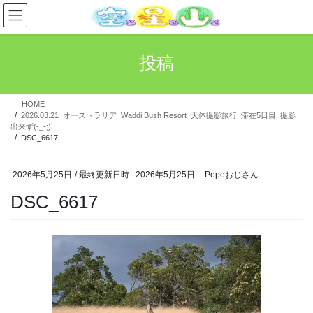
コ
ナ
ン
ビ
テ
ゲ
ン
ー
投稿
ツ
シ
へ
ョ
ス
ン
HOME
キ
に
2026.03.21_オーストラリア_Waddi Bush Resort_天体撮影旅行_滞在5日目_撮影
ッ
移
出来ず(-_-;)
プ
動
DSC_6617
2026年5月25日
/ 最終更新日時 :
2026年5月25日
Pepeおじさん
DSC_6617