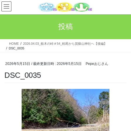
コ
ナ
ン
ビ
テ
ゲ
ン
ー
投稿
ツ
シ
へ
ョ
ス
ン
HOME
2026.04.03_栃木の峠＃54_粕尾から賀蘇山神社へ【後編】
キ
に
DSC_0035
ッ
移
プ
動
2026年5月15日
/ 最終更新日時 :
2026年5月15日
Pepeおじさん
DSC_0035