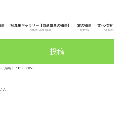
物語
写真集ギャラリー【自然風景の物語】
旅の物語
文化･芸術
s
Nature Landscape
Journey
Culture･
投稿
社へ【後編】
DSC_0056
じさん