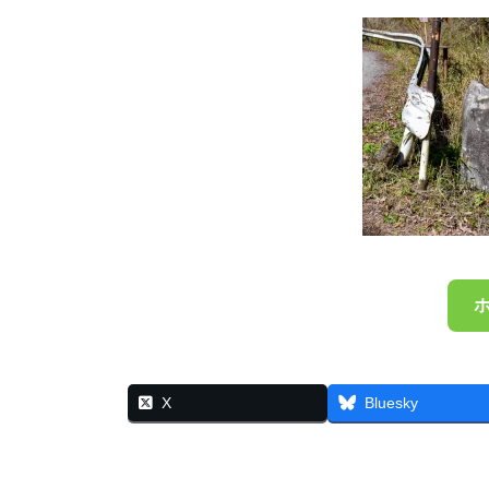
X
Bluesky