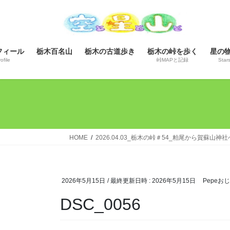
コ
ナ
ン
ビ
テ
ゲ
ン
ー
フィール
栃木百名山
栃木の古道歩き
栃木の峠を歩く
星の
ツ
シ
ofile
峠MAPと記録
Star
へ
ョ
ス
ン
キ
に
ッ
移
プ
動
HOME
2026.04.03_栃木の峠＃54_粕尾から賀蘇山神
2026年5月15日
/ 最終更新日時 :
2026年5月15日
Pepeお
DSC_0056