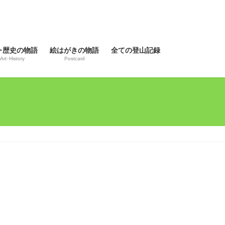
･歴史の物語
絵はがきの物語
全ての登山記録
Art･History
Postcard