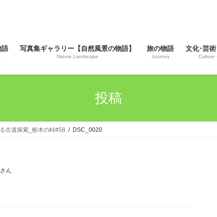
物語
写真集ギャラリー【自然風景の物語】
旅の物語
文化･芸術
s
Nature Landscape
Journey
Culture･
投稿
至る古道探索_栃木の峠#58
DSC_0020
じさん