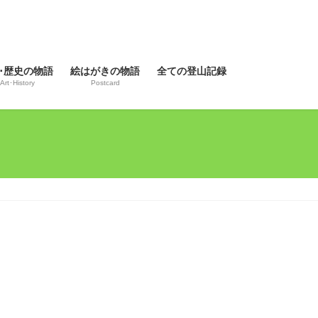
･歴史の物語
絵はがきの物語
全ての登山記録
Art･History
Postcard