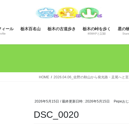
コ
ナ
ン
ビ
テ
ゲ
ン
ー
フィール
栃木百名山
栃木の古道歩き
栃木の峠を歩く
星の
ツ
シ
ofile
峠MAPと記録
Star
へ
ョ
ス
ン
キ
に
ッ
移
プ
動
HOME
2026.04.06_佐野の秋山から発光路・足尾へと
2026年5月15日
/ 最終更新日時 :
2026年5月15日
Pepeお
DSC_0020