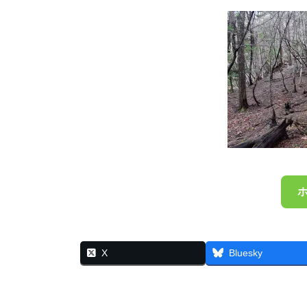
X
Bluesky