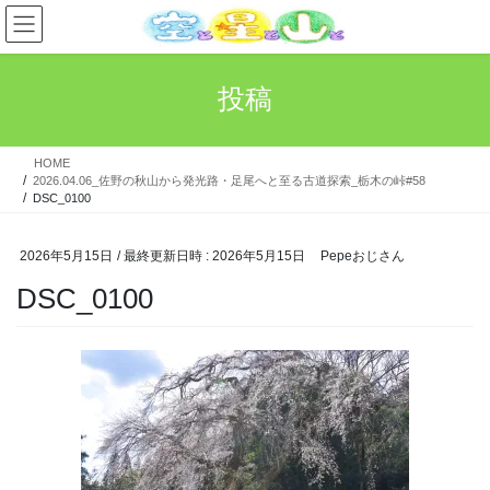
コ
ナ
ン
ビ
テ
ゲ
ン
ー
投稿
ツ
シ
へ
ョ
ス
ン
HOME
キ
に
2026.04.06_佐野の秋山から発光路・足尾へと至る古道探索_栃木の峠#58
ッ
移
DSC_0100
プ
動
2026年5月15日
/ 最終更新日時 :
2026年5月15日
Pepeおじさん
DSC_0100