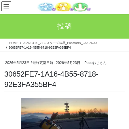
コ
ナ
ン
ビ
テ
ゲ
ン
ー
投稿
ツ
シ
へ
ョ
ス
ン
HOME
2026.04.09_パンスターズ彗星_Panstarrs_C/2026 A3
キ
に
30652FE7-1A16-4B55-8718-92E3FA355BF4
ッ
移
プ
動
2026年5月23日
/ 最終更新日時 :
2026年5月23日
Pepeおじさん
30652FE7-1A16-4B55-8718-
92E3FA355BF4