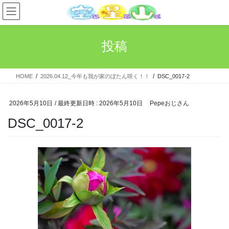
コ
ナ
ン
ビ
テ
ゲ
ン
ー
投稿
ツ
シ
へ
ョ
ス
ン
HOME
2026.04.12_今年も我が家のぼたん咲く！！
DSC_0017-2
キ
に
ッ
移
プ
動
2026年5月10日
/ 最終更新日時 :
2026年5月10日
Pepeおじさん
DSC_0017-2