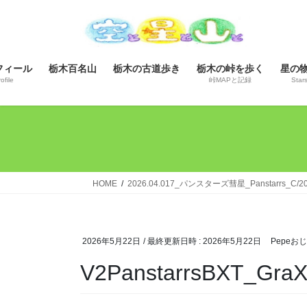
コ
ナ
ン
ビ
テ
ゲ
ン
ー
フィール
栃木百名山
栃木の古道歩き
栃木の峠を歩く
星の
ツ
シ
ofile
峠MAPと記録
Star
へ
ョ
ス
ン
キ
に
ッ
移
プ
動
HOME
2026.04.017_パンスターズ彗星_Panstar
2026年5月22日
/ 最終更新日時 :
2026年5月22日
Pepeお
V2PanstarrsBXT_GraX