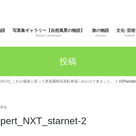
物語
写真集ギャラリー【自然風景の物語】
旅の物語
文化･芸術
s
Nature Landscape
Journey
Culture･
投稿
rs_C/2026 A3_これが最後と思って再度霧降高原駐車場へ出かけて来ました。
V2Panstar
じさん
pert_NXT_starnet-2