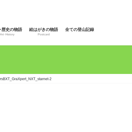
･歴史の物語
絵はがきの物語
全ての登山記録
Art･History
Postcard
rsBXT_GraXpert_NXT_starnet-2