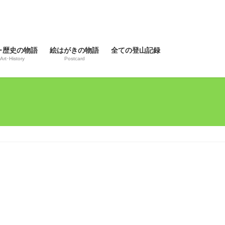
･歴史の物語
絵はがきの物語
全ての登山記録
Art･History
Postcard