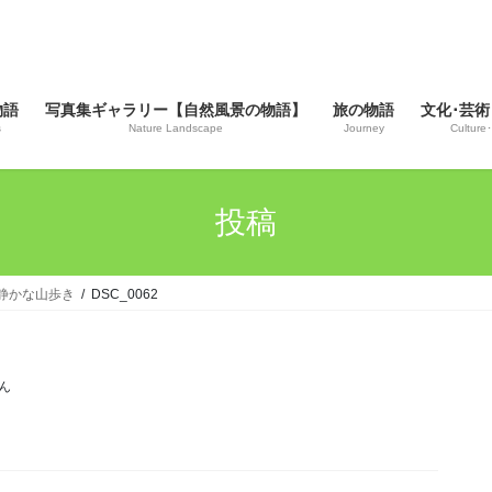
物語
写真集ギャラリー【自然風景の物語】
旅の物語
文化･芸術
s
Nature Landscape
Journey
Culture･
投稿
緑の静かな山歩き
DSC_0062
ん