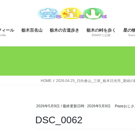
コ
ナ
ン
ビ
テ
ゲ
ン
ー
フィール
栃木百名山
栃木の古道歩き
栃木の峠を歩く
星の
ツ
シ
ofile
峠MAPと記録
Star
へ
ョ
ス
ン
キ
に
ッ
移
プ
動
HOME
2026.04.25_日向倉山_三依_栃木日光市_新
2026年5月9日
/ 最終更新日時 :
2026年5月9日
Pepeおじさ
DSC_0062