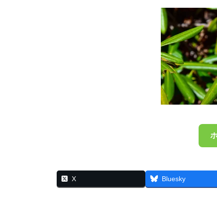
X
Bluesky