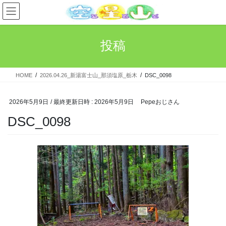
コ
ナ
ン
ビ
テ
ゲ
ン
ー
投稿
ツ
シ
へ
ョ
ス
ン
HOME
2026.04.26_新湯富士山_那須塩原_栃木
DSC_0098
キ
に
ッ
移
プ
動
2026年5月9日
/ 最終更新日時 :
2026年5月9日
Pepeおじさん
DSC_0098