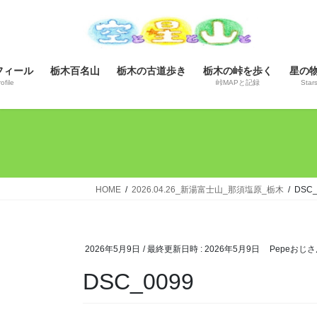
コ
ナ
ン
ビ
テ
ゲ
ン
ー
フィール
栃木百名山
栃木の古道歩き
栃木の峠を歩く
星の
ツ
シ
ofile
峠MAPと記録
Star
へ
ョ
ス
ン
キ
に
ッ
移
プ
動
HOME
2026.04.26_新湯富士山_那須塩原_栃木
DSC_
2026年5月9日
/ 最終更新日時 :
2026年5月9日
Pepeおじさ
DSC_0099