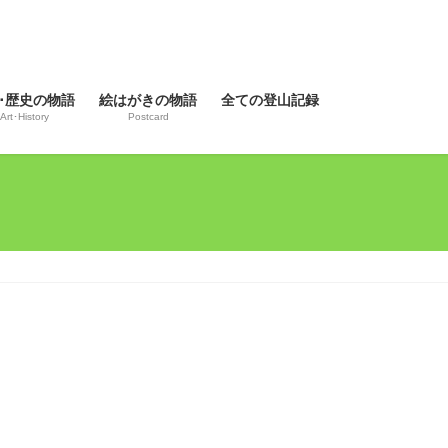
･歴史の物語
絵はがきの物語
全ての登山記録
Art･History
Postcard