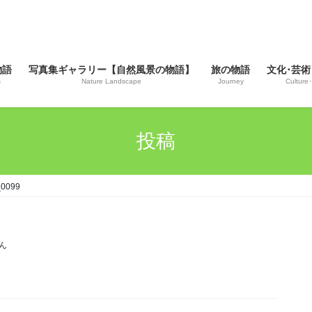
物語
写真集ギャラリー【自然風景の物語】
旅の物語
文化･芸術
s
Nature Landscape
Journey
Culture･
投稿
0099
ん