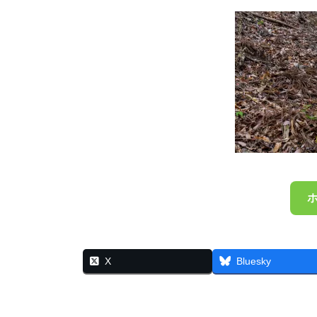
X
Bluesky