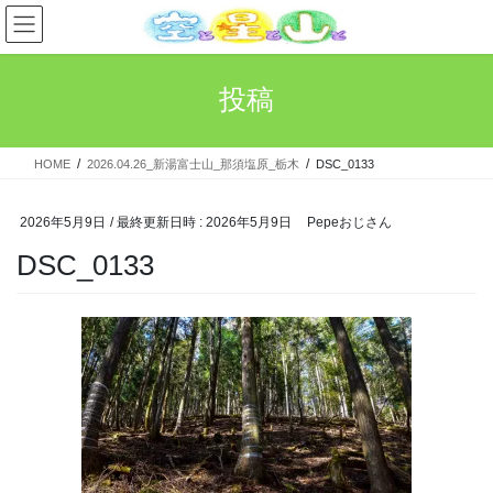
コ
ナ
ン
ビ
テ
ゲ
ン
ー
投稿
ツ
シ
へ
ョ
ス
ン
HOME
2026.04.26_新湯富士山_那須塩原_栃木
DSC_0133
キ
に
ッ
移
プ
動
2026年5月9日
/ 最終更新日時 :
2026年5月9日
Pepeおじさん
DSC_0133