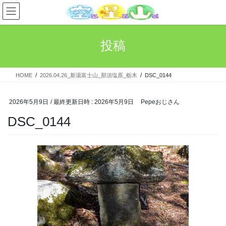
コ
ナ
ン
ビ
テ
ゲ
ン
ー
投稿
ツ
シ
へ
ョ
ス
ン
HOME
2026.04.26_新湯富士山_那須塩原_栃木
DSC_0144
キ
に
ッ
移
プ
動
2026年5月9日
/ 最終更新日時 :
2026年5月9日
Pepeおじさん
DSC_0144