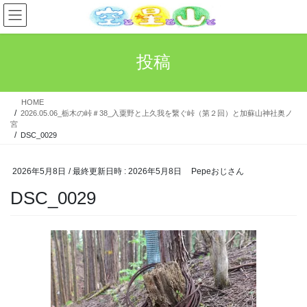
コ
ナ
ン
ビ
テ
ゲ
ン
ー
投稿
ツ
シ
へ
ョ
ス
ン
HOME
キ
に
2026.05.06_栃木の峠＃38_入粟野と上久我を繋ぐ峠（第２回）と加蘇山神社奥ノ
ッ
移
宮
プ
動
DSC_0029
2026年5月8日
/ 最終更新日時 :
2026年5月8日
Pepeおじさん
DSC_0029