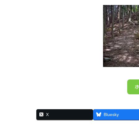
X
Bluesky