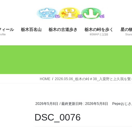
コ
ナ
ン
ビ
テ
ゲ
ン
ー
フィール
栃木百名山
栃木の古道歩き
栃木の峠を歩く
星の
ツ
シ
ofile
峠MAPと記録
Star
へ
ョ
ス
ン
キ
に
ッ
移
プ
動
HOME
2026.05.06_栃木の峠＃38_入粟野と上久
2026年5月8日
/ 最終更新日時 :
2026年5月8日
Pepeおじさ
DSC_0076