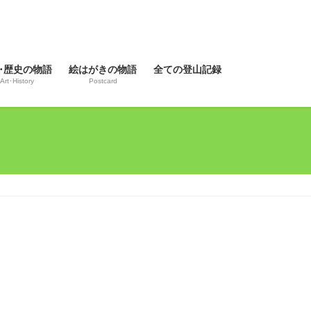
･歴史の物語
絵はがきの物語
全ての登山記録
Art･History
Postcard