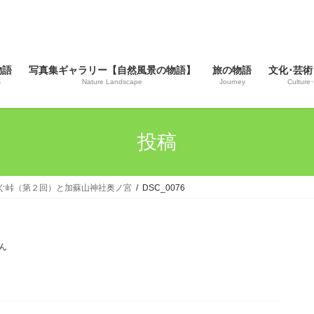
物語
写真集ギャラリー【自然風景の物語】
旅の物語
文化･芸術
s
Nature Landscape
Journey
Culture･
投稿
我を繋ぐ峠（第２回）と加蘇山神社奥ノ宮
DSC_0076
ん