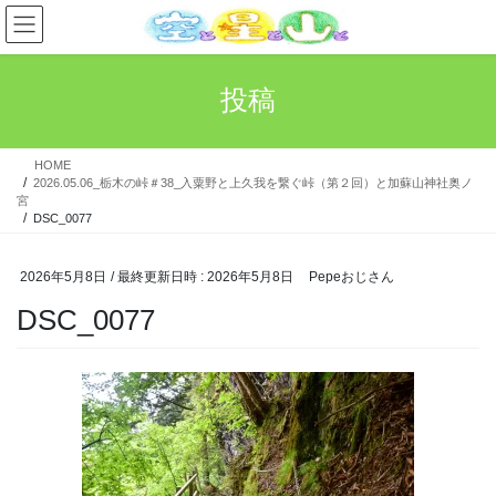
コ
ナ
ン
ビ
テ
ゲ
ン
ー
投稿
ツ
シ
へ
ョ
ス
ン
HOME
キ
に
2026.05.06_栃木の峠＃38_入粟野と上久我を繋ぐ峠（第２回）と加蘇山神社奥ノ
ッ
移
宮
プ
動
DSC_0077
2026年5月8日
/ 最終更新日時 :
2026年5月8日
Pepeおじさん
DSC_0077