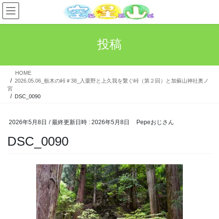
コ
ナ
ン
ビ
テ
ゲ
ン
ー
投稿
ツ
シ
へ
ョ
ス
ン
HOME
キ
に
2026.05.06_栃木の峠＃38_入粟野と上久我を繋ぐ峠（第２回）と加蘇山神社奥ノ
ッ
移
宮
プ
動
DSC_0090
2026年5月8日
/ 最終更新日時 :
2026年5月8日
Pepeおじさん
DSC_0090