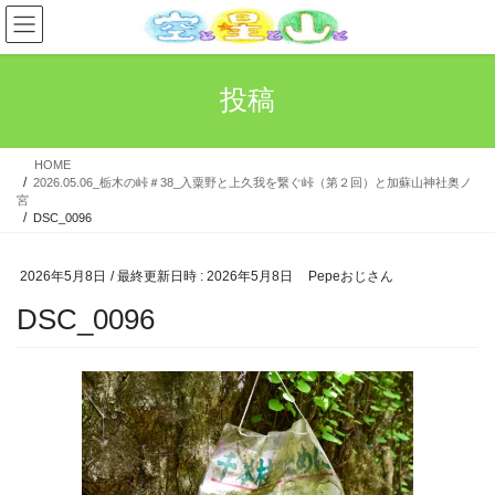
コ
ナ
ン
ビ
テ
ゲ
ン
ー
投稿
ツ
シ
へ
ョ
ス
ン
HOME
キ
に
2026.05.06_栃木の峠＃38_入粟野と上久我を繋ぐ峠（第２回）と加蘇山神社奥ノ
ッ
移
宮
プ
動
DSC_0096
2026年5月8日
/ 最終更新日時 :
2026年5月8日
Pepeおじさん
DSC_0096