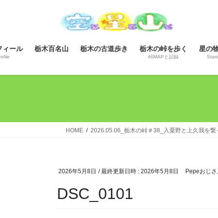
コ
ナ
ン
ビ
テ
ゲ
ン
ー
フィール
栃木百名山
栃木の古道歩き
栃木の峠を歩く
星の
ツ
シ
ofile
峠MAPと記録
Star
へ
ョ
ス
ン
キ
に
ッ
移
プ
動
HOME
2026.05.06_栃木の峠＃38_入粟野と上久
2026年5月8日
/ 最終更新日時 :
2026年5月8日
Pepeおじさ
DSC_0101