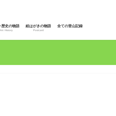
･歴史の物語
絵はがきの物語
全ての登山記録
Art･History
Postcard