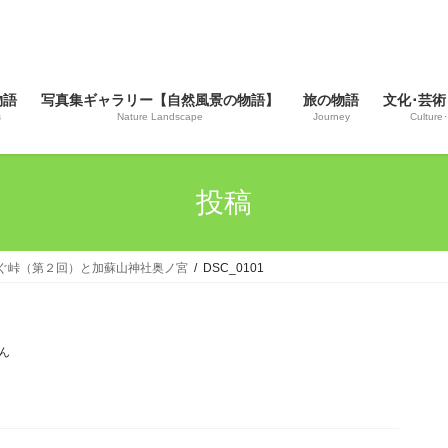
物語
写真集ギャラリー【自然風景の物語】
旅の物語
文化･芸術
s
Nature Landscape
Journey
Culture･
投稿
我を繋ぐ峠（第２回）と加蘇山神社奥ノ宮
DSC_0101
ん