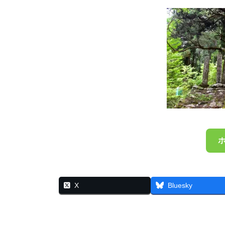
X
Bluesky