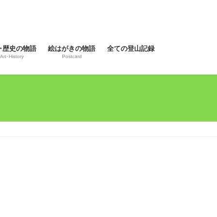
･歴史の物語
絵はがきの物語
全ての登山記録
Art･History
Postcard