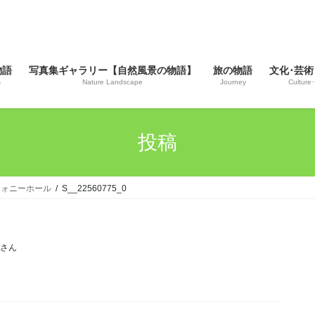
物語
写真集ギャラリー【自然風景の物語】
旅の物語
文化･芸術
s
Nature Landscape
Journey
Culture･
投稿
リフォニーホール
S__22560775_0
じさん