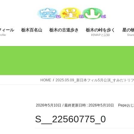
コ
ナ
ン
ビ
テ
ゲ
ン
ー
フィール
栃木百名山
栃木の古道歩き
栃木の峠を歩く
星の
ツ
シ
ofile
峠MAPと記録
Star
へ
ョ
ス
ン
キ
に
ッ
移
プ
動
HOME
2025.05.09_新日本フィル5月公演_すみだト
2026年5月10日
/ 最終更新日時 :
2026年5月10日
Pepeお
S__22560775_0