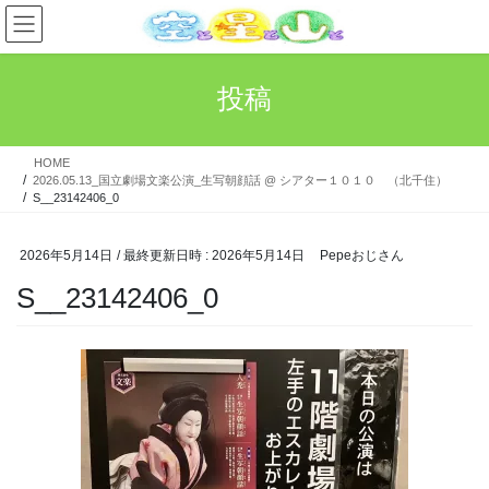
コ
ナ
ン
ビ
テ
ゲ
ン
ー
投稿
ツ
シ
へ
ョ
ス
ン
HOME
キ
に
2026.05.13_国立劇場文楽公演_生写朝顔話 @ シアター１０１０ （北千住）
ッ
移
S__23142406_0
プ
動
2026年5月14日
/ 最終更新日時 :
2026年5月14日
Pepeおじさん
S__23142406_0