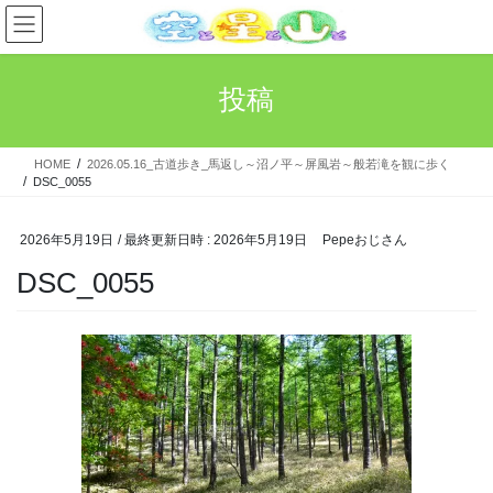
コ
ナ
ン
ビ
テ
ゲ
ン
ー
投稿
ツ
シ
へ
ョ
ス
ン
HOME
2026.05.16_古道歩き_馬返し～沼ノ平～屏風岩～般若滝を観に歩く
キ
に
DSC_0055
ッ
移
プ
動
2026年5月19日
/ 最終更新日時 :
2026年5月19日
Pepeおじさん
DSC_0055