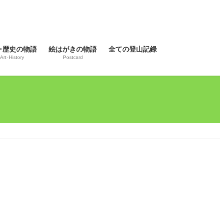
･歴史の物語
絵はがきの物語
全ての登山記録
Art･History
Postcard