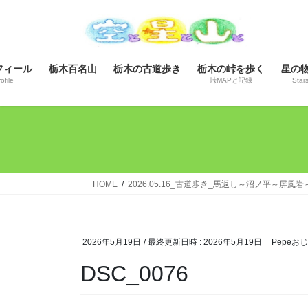
コ
ナ
ン
ビ
テ
ゲ
ン
ー
フィール
栃木百名山
栃木の古道歩き
栃木の峠を歩く
星の
ツ
シ
ofile
峠MAPと記録
Star
へ
ョ
ス
ン
キ
に
ッ
移
プ
動
HOME
2026.05.16_古道歩き_馬返し～沼ノ平～屏
2026年5月19日
/ 最終更新日時 :
2026年5月19日
Pepeお
DSC_0076