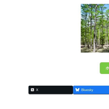
X
Bluesky