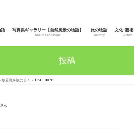
物語
写真集ギャラリー【自然風景の物語】
旅の物語
文化･芸術
s
Nature Landscape
Journey
Culture･
投稿
風岩～般若滝を観に歩く
DSC_0076
じさん