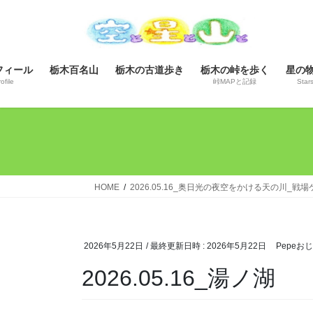
コ
ナ
ン
ビ
テ
ゲ
ン
ー
フィール
栃木百名山
栃木の古道歩き
栃木の峠を歩く
星の
ツ
シ
ofile
峠MAPと記録
Star
へ
ョ
ス
ン
キ
に
ッ
移
プ
動
HOME
2026.05.16_奥日光の夜空をかける天の川_
2026年5月22日
/ 最終更新日時 :
2026年5月22日
Pepeお
2026.05.16_湯ノ湖