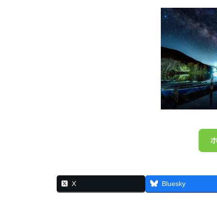
X
Bluesky