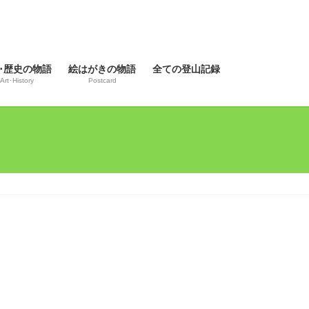
･歴史の物語
絵はがきの物語
全ての登山記録
Art･History
Postcard