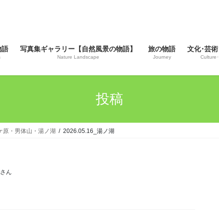
物語
写真集ギャラリー【自然風景の物語】
旅の物語
文化･芸術
s
Nature Landscape
Journey
Culture･
投稿
戦場ケ原・男体山・湯ノ湖
2026.05.16_湯ノ湖
じさん