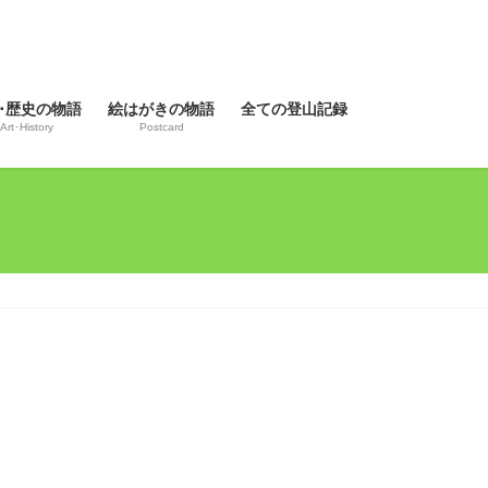
･歴史の物語
絵はがきの物語
全ての登山記録
Art･History
Postcard