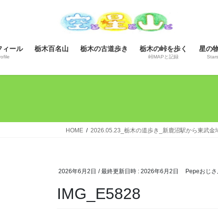
コ
ナ
ン
ビ
テ
ゲ
ン
ー
フィール
栃木百名山
栃木の古道歩き
栃木の峠を歩く
星の
ツ
シ
ofile
峠MAPと記録
Star
へ
ョ
ス
ン
キ
に
ッ
移
プ
動
HOME
2026.05.23_栃木の道歩き_新鹿沼駅から東武
2026年6月2日
/ 最終更新日時 :
2026年6月2日
Pepeおじさ
IMG_E5828