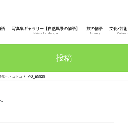
物語
写真集ギャラリー【自然風景の物語】
旅の物語
文化･芸術
s
Nature Landscape
Journey
Culture･
投稿
金埼駅へトコトコ
IMG_E5828
ん