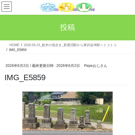
コ
ナ
ン
ビ
テ
ゲ
ン
ー
投稿
ツ
シ
へ
ョ
ス
ン
HOME
2026.05.23_栃木の道歩き_新鹿沼駅から東武金埼駅へトコトコ
キ
に
IMG_E5859
ッ
移
プ
動
2026年6月2日
/ 最終更新日時 :
2026年6月2日
Pepeおじさん
IMG_E5859