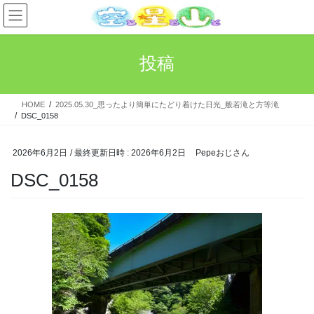
コ
ナ
ン
ビ
テ
ゲ
ン
ー
投稿
ツ
シ
へ
ョ
ス
ン
HOME
2025.05.30_思ったより簡単にたどり着けた日光_般若滝と方等滝
キ
に
DSC_0158
ッ
移
プ
動
2026年6月2日
/ 最終更新日時 :
2026年6月2日
Pepeおじさん
DSC_0158