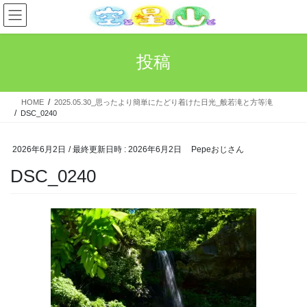
コ
ナ
ン
ビ
テ
ゲ
ン
ー
投稿
ツ
シ
へ
ョ
ス
ン
HOME
2025.05.30_思ったより簡単にたどり着けた日光_般若滝と方等滝
キ
に
DSC_0240
ッ
移
プ
動
2026年6月2日
/ 最終更新日時 :
2026年6月2日
Pepeおじさん
DSC_0240