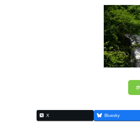
X
Bluesky