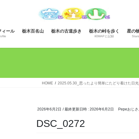
コ
ナ
ン
ビ
テ
ゲ
ン
ー
フィール
栃木百名山
栃木の古道歩き
栃木の峠を歩く
星の
ツ
シ
ofile
峠MAPと記録
Star
へ
ョ
ス
ン
キ
に
ッ
移
プ
動
HOME
2025.05.30_思ったより簡単にたどり着けた日
2026年6月2日
/ 最終更新日時 :
2026年6月2日
Pepeおじさ
DSC_0272