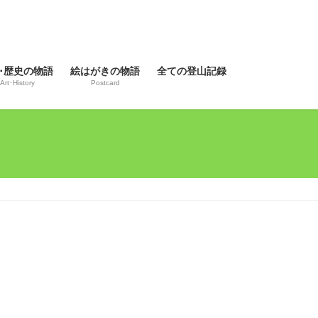
･歴史の物語
絵はがきの物語
全ての登山記録
Art･History
Postcard