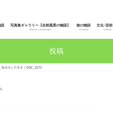
物語
写真集ギャラリー【自然風景の物語】
旅の物語
文化･芸術
s
Nature Landscape
Journey
Culture･
投稿
光_般若滝と方等滝
DSC_0272
ん