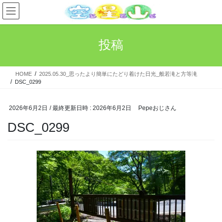
コ
ナ
ン
ビ
テ
ゲ
ン
ー
投稿
ツ
シ
へ
ョ
ス
ン
HOME
2025.05.30_思ったより簡単にたどり着けた日光_般若滝と方等滝
キ
に
DSC_0299
ッ
移
プ
動
2026年6月2日
/ 最終更新日時 :
2026年6月2日
Pepeおじさん
DSC_0299