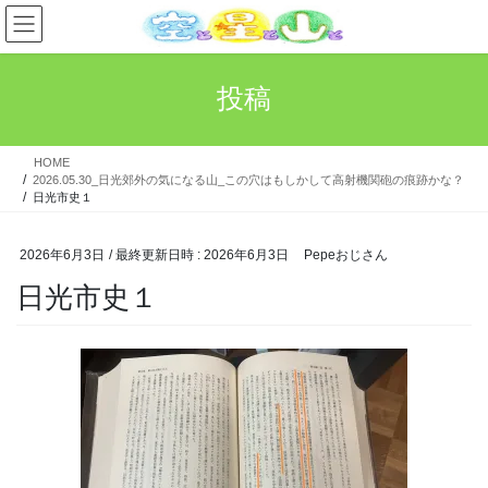
コ
ナ
ン
ビ
テ
ゲ
ン
ー
投稿
ツ
シ
へ
ョ
ス
ン
HOME
キ
に
2026.05.30_日光郊外の気になる山_この穴はもしかして高射機関砲の痕跡かな？
ッ
移
日光市史１
プ
動
2026年6月3日
/ 最終更新日時 :
2026年6月3日
Pepeおじさん
日光市史１