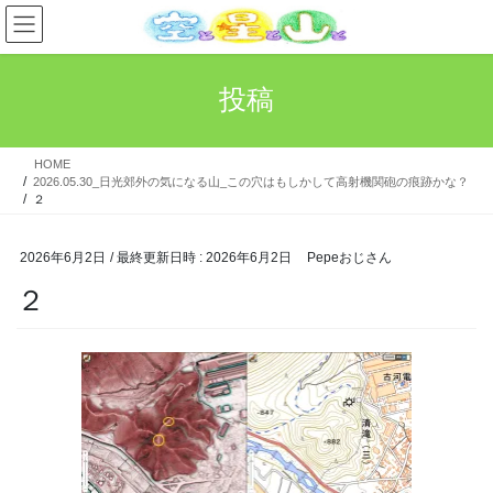
コ
ナ
ン
ビ
テ
ゲ
ン
ー
投稿
ツ
シ
へ
ョ
ス
ン
HOME
キ
に
2026.05.30_日光郊外の気になる山_この穴はもしかして高射機関砲の痕跡かな？
ッ
移
２
プ
動
2026年6月2日
/ 最終更新日時 :
2026年6月2日
Pepeおじさん
２