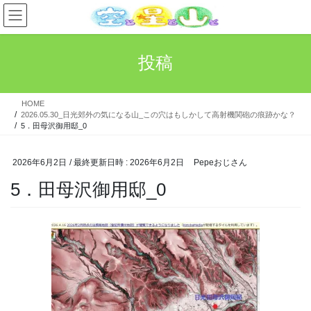
コ
ナ
ン
ビ
テ
ゲ
ン
ー
投稿
ツ
シ
へ
ョ
ス
ン
HOME
キ
に
2026.05.30_日光郊外の気になる山_この穴はもしかして高射機関砲の痕跡かな？
ッ
移
5．田母沢御用邸_0
プ
動
2026年6月2日
/ 最終更新日時 :
2026年6月2日
Pepeおじさん
5．田母沢御用邸_0