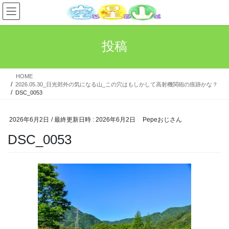
コ
ナ
ン
ビ
テ
ゲ
ン
ー
投稿
ツ
シ
へ
ョ
ス
ン
HOME
キ
に
2026.05.30_日光郊外の気になる山_この穴はもしかして高射機関砲の痕跡かな？
ッ
移
DSC_0053
プ
動
2026年6月2日
/ 最終更新日時 :
2026年6月2日
Pepeおじさん
DSC_0053