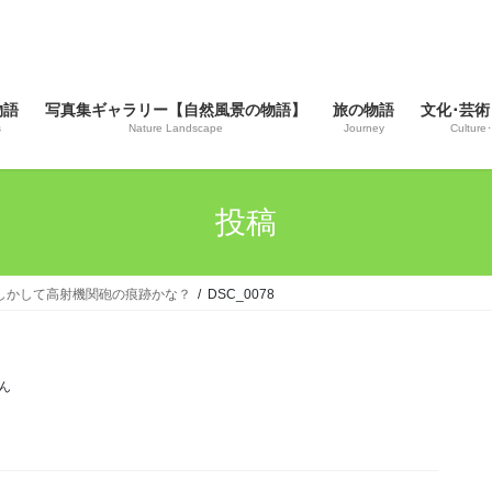
物語
写真集ギャラリー【自然風景の物語】
旅の物語
文化･芸術
s
Nature Landscape
Journey
Culture･
投稿
はもしかして高射機関砲の痕跡かな？
DSC_0078
ん