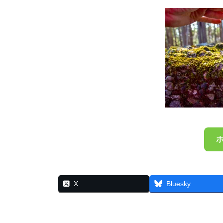
X
Bluesky