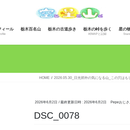
コ
ナ
ン
ビ
テ
ゲ
ン
ー
フィール
栃木百名山
栃木の古道歩き
栃木の峠を歩く
星の
ツ
シ
ofile
峠MAPと記録
Star
へ
ョ
ス
ン
キ
に
ッ
移
プ
動
HOME
2026.05.30_日光郊外の気になる山_この穴
2026年6月2日
/ 最終更新日時 :
2026年6月2日
Pepeおじさ
DSC_0078