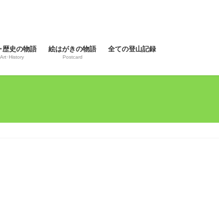
･歴史の物語
絵はがきの物語
全ての登山記録
Art･History
Postcard