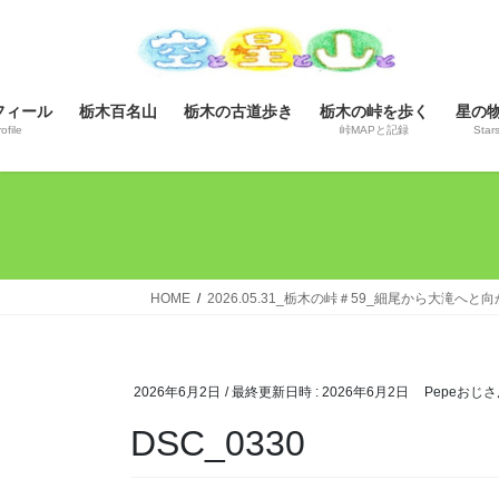
コ
ナ
ン
ビ
テ
ゲ
ン
ー
フィール
栃木百名山
栃木の古道歩き
栃木の峠を歩く
星の
ツ
シ
ofile
峠MAPと記録
Star
へ
ョ
ス
ン
キ
に
ッ
移
プ
動
HOME
2026.05.31_栃木の峠＃59_細尾から大滝へと
2026年6月2日
/ 最終更新日時 :
2026年6月2日
Pepeおじさ
DSC_0330