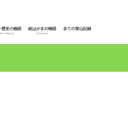
･歴史の物語
絵はがきの物語
全ての登山記録
Art･History
Postcard