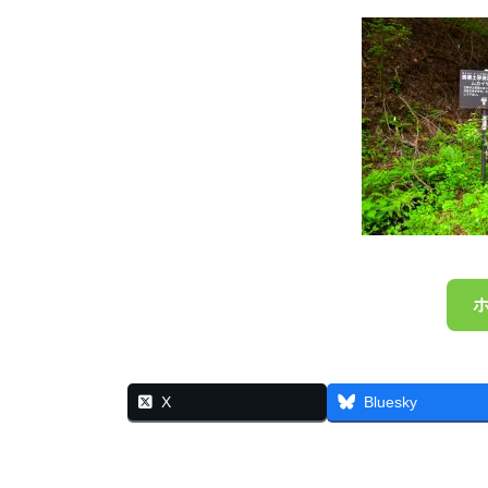
X
Bluesky