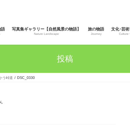
物語
写真集ギャラリー【自然風景の物語】
旅の物語
文化･芸術
s
Nature Landscape
Journey
Culture･
投稿
向かう峠道
DSC_0330
ん