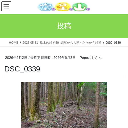
コ
ナ
ン
ビ
テ
ゲ
ン
ー
投稿
ツ
シ
へ
ョ
ス
ン
HOME
2026.05.31_栃木の峠＃59_細尾から大滝へと向かう峠道
DSC_0339
キ
に
ッ
移
プ
動
2026年6月2日
/ 最終更新日時 :
2026年6月2日
Pepeおじさん
DSC_0339