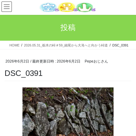
コ
ナ
ン
ビ
テ
ゲ
ン
ー
投稿
ツ
シ
へ
ョ
ス
ン
HOME
2026.05.31_栃木の峠＃59_細尾から大滝へと向かう峠道
DSC_0391
キ
に
ッ
移
プ
動
2026年6月2日
/ 最終更新日時 :
2026年6月2日
Pepeおじさん
DSC_0391