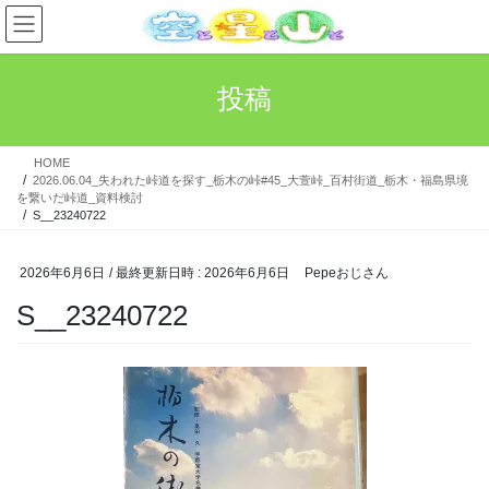
コ
ナ
ン
ビ
テ
ゲ
ン
ー
投稿
ツ
シ
へ
ョ
ス
ン
HOME
キ
に
2026.06.04_失われた峠道を探す_栃木の峠#45_大萱峠_百村街道_栃木・福島県境
ッ
移
を繋いだ峠道_資料検討
プ
動
S__23240722
2026年6月6日
/ 最終更新日時 :
2026年6月6日
Pepeおじさん
S__23240722