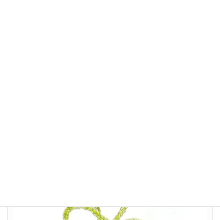
リボンの3つの輪は地域・家庭・職場（学校）を表し その色は活
動の発祥地 愛媛県の特産柑橘類とイメージしたとか
新型コロナに感染した人や私たちの暮らしを守り支えてくれる医
療従事者やエッセンシャルワーカーが差別や偏見を受けることな
くそれぞれの暮らしの場で 「ただいま」 「おかえり」 と言
い合えるのびやかな町でありますように という想いを広げるシ
トラスリボン プロジェクト
(^^)/ ・・・・・