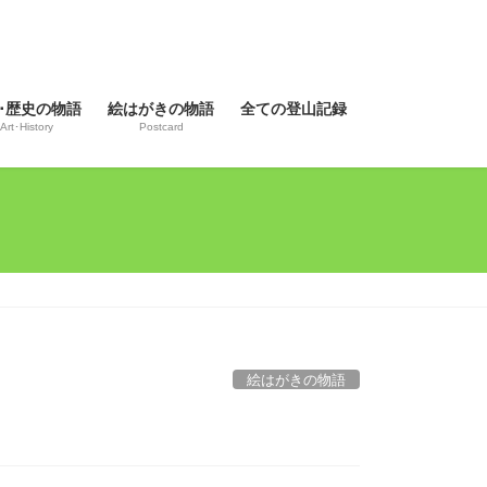
･歴史の物語
絵はがきの物語
全ての登山記録
Art･History
Postcard
絵はがきの物語