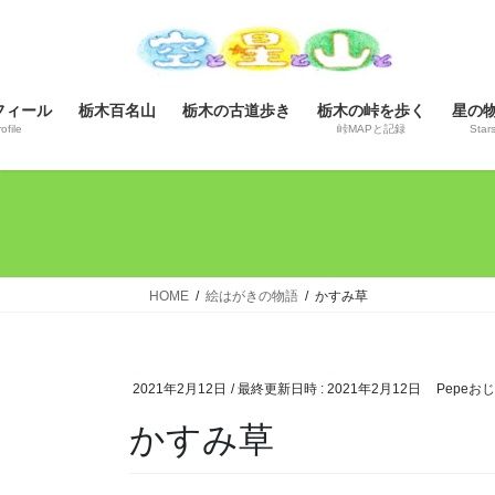
コ
ナ
ン
ビ
テ
ゲ
ン
ー
フィール
栃木百名山
栃木の古道歩き
栃木の峠を歩く
星の
ツ
シ
ofile
峠MAPと記録
Star
へ
ョ
ス
ン
キ
に
ッ
移
プ
動
HOME
絵はがきの物語
かすみ草
2021年2月12日
/ 最終更新日時 :
2021年2月12日
Pepeお
かすみ草