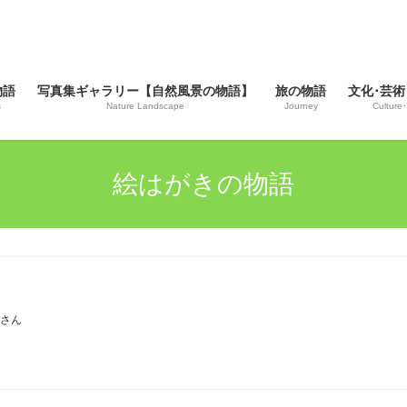
物語
写真集ギャラリー【自然風景の物語】
旅の物語
文化･芸術
s
Nature Landscape
Journey
Culture･
絵はがきの物語
じさん