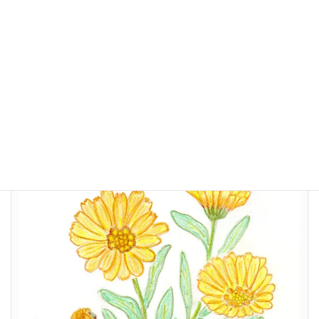
力強い名前 「冬知らず（カレンデュラ）」 同属のキンセンカ
より小ぶりだけど鮮やかなオレンジ色 次々と花が咲いて確かに
そこだけ春の色 (^o^)