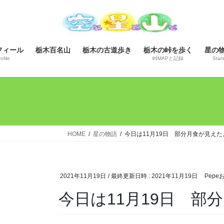
コ
ナ
ン
ビ
テ
ゲ
ン
ー
フィール
栃木百名山
栃木の古道歩き
栃木の峠を歩く
星の
ツ
シ
ofile
峠MAPと記録
Star
へ
ョ
ス
ン
キ
に
ッ
移
プ
動
HOME
星の物語
今日は11月19日 部分月食が見えた
2021年11月19日
/ 最終更新日時 :
2021年11月19日
Pepe
今日は11月19日 部