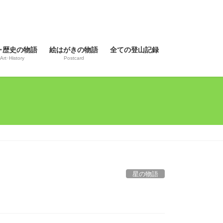
･歴史の物語
絵はがきの物語
全ての登山記録
Art･History
Postcard
星の物語