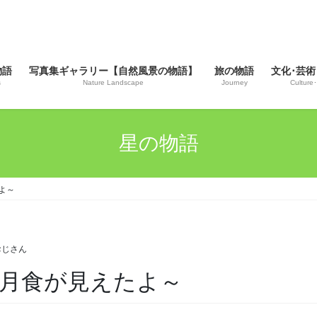
物語
写真集ギャラリー【自然風景の物語】
旅の物語
文化･芸術
s
Nature Landscape
Journey
Culture･
星の物語
よ～
おじさん
分月食が見えたよ～