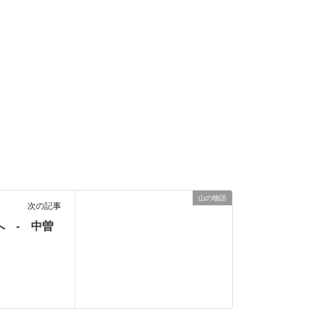
山の物語
次の記事
山へ - 中曽