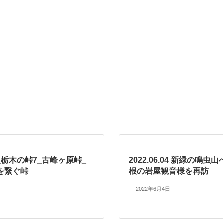
.28_栃木の峠7_古峰ヶ原峠_
2022.06.04 新緑の鳴虫
を繋ぐ峠
根の岩屋観音様を再訪
日
2022年6月4日