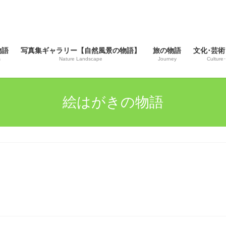
物語
写真集ギャラリー【自然風景の物語】
旅の物語
文化･芸術
s
Nature Landscape
Journey
Culture･
絵はがきの物語