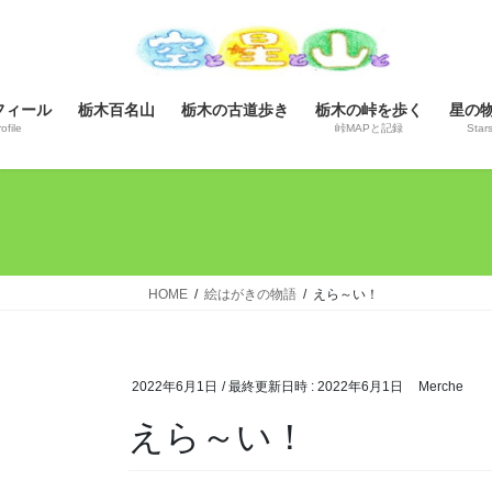
コ
ナ
ン
ビ
テ
ゲ
ン
ー
フィール
栃木百名山
栃木の古道歩き
栃木の峠を歩く
星の
ツ
シ
ofile
峠MAPと記録
Star
へ
ョ
ス
ン
キ
に
ッ
移
プ
動
HOME
絵はがきの物語
えら～い！
2022年6月1日
/ 最終更新日時 :
2022年6月1日
Merche
えら～い！