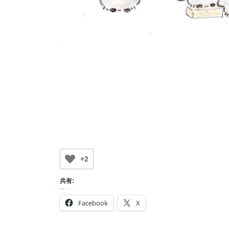
+2
共有:
Facebook
X