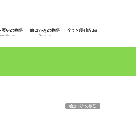
･歴史の物語
絵はがきの物語
全ての登山記録
Art･History
Postcard
絵はがきの物語