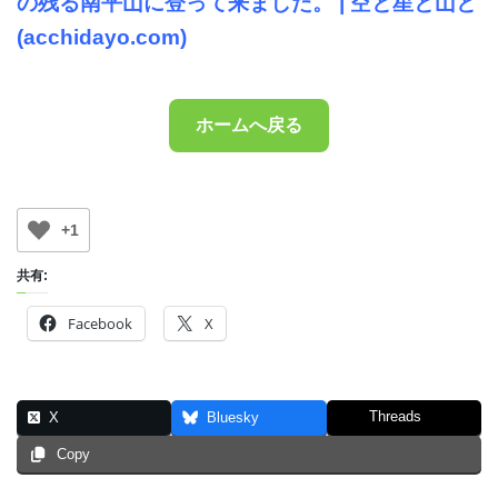
の残る南平山に登って来ました。 | 空と星と山と
(acchidayo.com)
ホームへ戻る
+1
共有:
Facebook
X
Threads
X
Bluesky
Copy