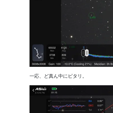
一応、ど真ん中にピタリ。