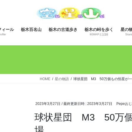
コ
ナ
ン
ビ
テ
ゲ
ン
ー
フィール
栃木百名山
栃木の古道歩き
栃木の峠を歩く
星の
ツ
シ
ofile
峠MAPと記録
Star
へ
ョ
ス
ン
キ
に
ッ
移
プ
動
HOME
星の物語
球状星団 M3 50万個もの恒星が
2023年3月27日
/ 最終更新日時 :
2023年3月27日
Pepeお
球状星団 M3 50
場