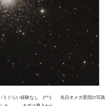
うぐらい経験なし (^^;) 先日オメガ星団の写
ました。 まずは導入から。