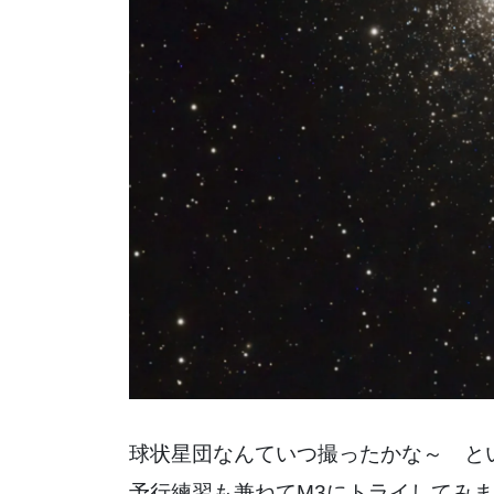
球状星団なんていつ撮ったかな～ とい
予行練習も兼ねてM3にトライしてみ