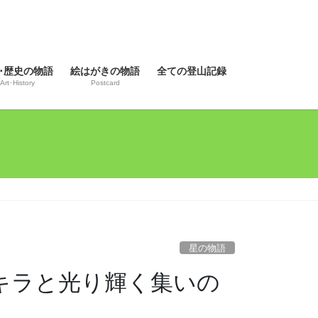
･歴史の物語
絵はがきの物語
全ての登山記録
Art･History
Postcard
星の物語
キラと光り輝く集いの