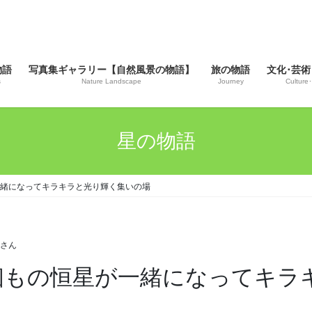
物語
写真集ギャラリー【自然風景の物語】
旅の物語
文化･芸術
s
Nature Landscape
Journey
Culture･
星の物語
一緒になってキラキラと光り輝く集いの場
じさん
万個もの恒星が一緒になってキラ