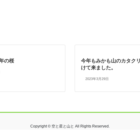
今年の桜
今年もみかも山のカタク
けて来ました。
日
2023年3月29日
Copyright © 空と星と山と All Rights Reserved.
Powered by
WordPress
with
Lightning Theme
&
VK All in One Expansion Unit