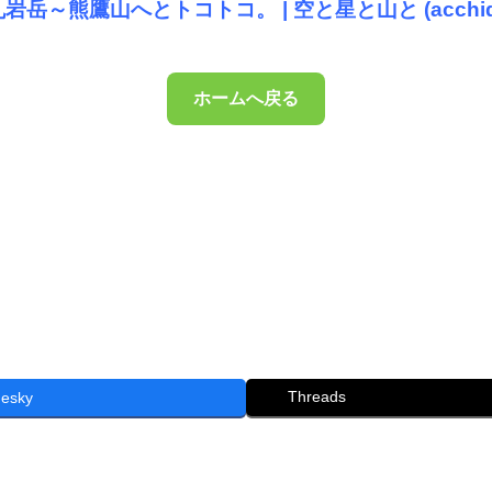
丸岩岳～熊鷹山へとトコトコ。 | 空と星と山と (acchida
ホームへ戻る
Threads
uesky