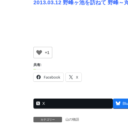
2013.03.12 野峰ヶ池を訪ねて 野峰～
+1
共有:
Facebook
X
X
Bl
山の物語
カテゴリー