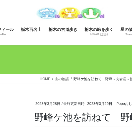
コ
ナ
ン
ビ
テ
ゲ
ン
ー
フィール
栃木百名山
栃木の古道歩き
栃木の峠を歩く
星の
ツ
シ
ofile
峠MAPと記録
Star
へ
ョ
ス
ン
キ
に
ッ
移
プ
動
HOME
山の物語
野峰ケ池を訪ねて 野峰～丸岩岳～
2023年3月28日
/ 最終更新日時 :
2023年3月29日
Pepeお
野峰ケ池を訪ねて 野