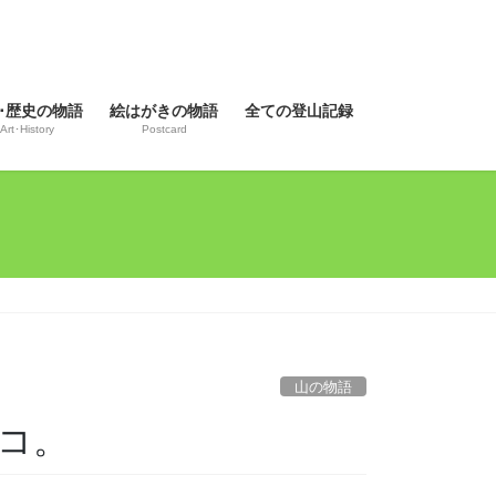
･歴史の物語
絵はがきの物語
全ての登山記録
Art･History
Postcard
山の物語
コ。