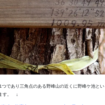
の1つであり三角点のある野峰山の近くに野峰ケ池と
ます。 ↓