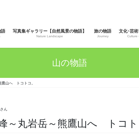
物語
写真集ギャラリー【自然風景の物語】
旅の物語
文化･芸術
s
Nature Landscape
Journey
Culture･
山の物語
熊鷹山へ トコトコ。
じさん
峰～丸岩岳～熊鷹山へ トコト