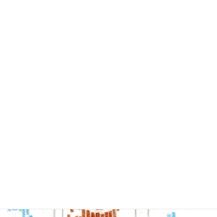
なまずの天ぷらは郷土料理の代表格。
車で道を走っていると、斜めから見るとなまずと
魚の絵が浮かび上がって見える柵。
一瞬で通り過ぎてしまったけれど、ネットに写真
がありました。
マンホールの蓋にもなまずのデザインのものがあ
るのですって。