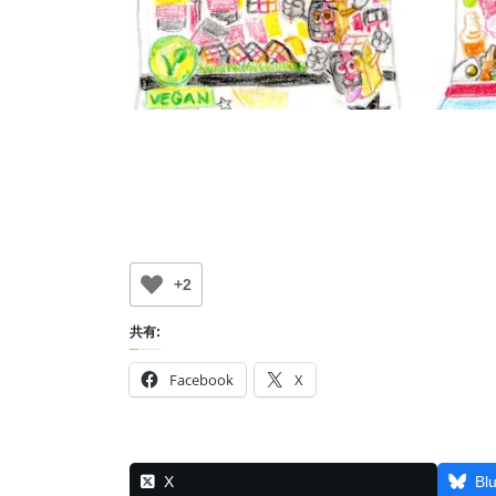
+2
共有:
Facebook
X
X
Bl