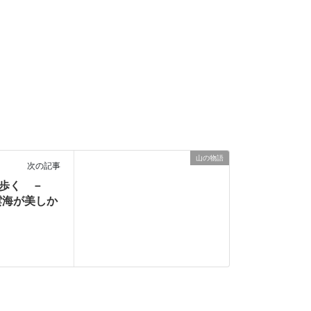
山の物語
次の記事
連峰を歩く －
雲海が美しか