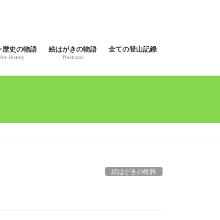
･歴史の物語
絵はがきの物語
全ての登山記録
Art･History
Postcard
絵はがきの物語