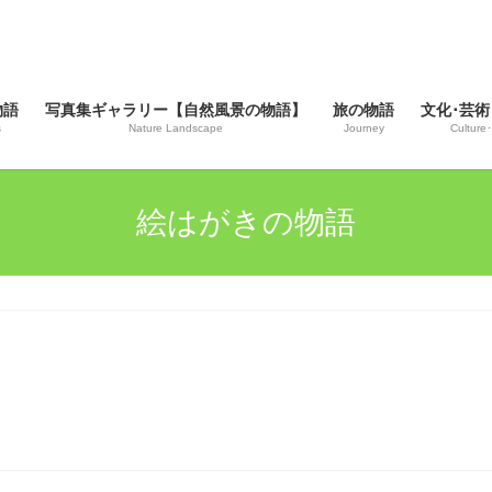
物語
写真集ギャラリー【自然風景の物語】
旅の物語
文化･芸術
s
Nature Landscape
Journey
Culture･
絵はがきの物語