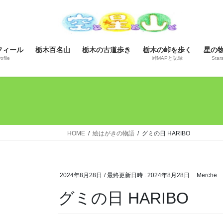
コ
ナ
ン
ビ
テ
ゲ
ン
ー
フィール
栃木百名山
栃木の古道歩き
栃木の峠を歩く
星の
ツ
シ
ofile
峠MAPと記録
Star
へ
ョ
ス
ン
キ
に
ッ
移
プ
動
HOME
絵はがきの物語
グミの日 HARIBO
2024年8月28日
/ 最終更新日時 :
2024年8月28日
Merche
グミの日 HARIBO